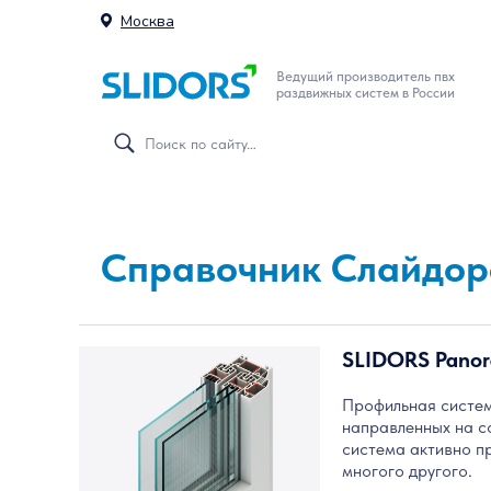
Москва
Ведущий производитель пвх
раздвижных систем в России
Справочник Слайдор
SLIDORS Pano
Профильная систем
направленных на с
система активно пр
многого другого.