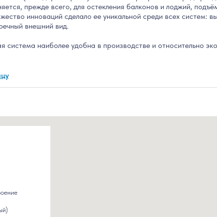
няется, прежде всего, для остекления балконов и лоджий, подъё
ожество инноваций сделало ее уникальной среди всех систем: в
речный внешний вид.
ая система наиболее удобна в производстве и относительно эк
ицу
роение
ый)