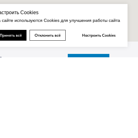
астроить Cookies
 сайте используются Cookies для улучшения работы сайта
Принять всё
Отклонить всё
Настроить Cookies
Подпишитесь на рассылку:
Подписаться
 компании
Контакты
вости
+7 (495) 720-66-33
тория компании
info@slidors.ru
бота в Слайдорс
ализованные проекты
Заказать звонок