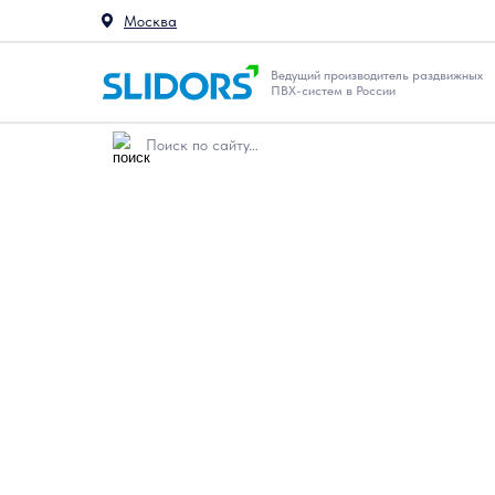
Москва
Ведущий производитель раздвижных
ПВХ-систем в России
Станьте застр
Станьте частью успешного бизнеса вместе со С
и откройте для себя перспективы роста и дохода