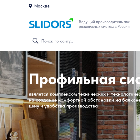
Москва
Ведущий производитель пвх
раздвижных систем в России
Профильная си
является комплексом технических и технологич
на создание комфортной обстановки на балкон
цену и удобства производства