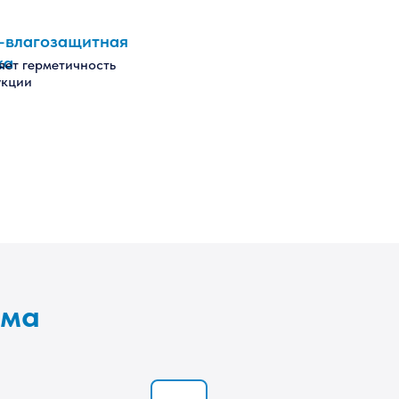
-влагозащитная
ка
яет герметичность
укции
ама