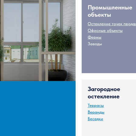
Промышленные
объекты
Остекление точек прода
Офисные объекты
Фермы
Заводы
Загородное
остекление
Террасы
Веранды
Беседки