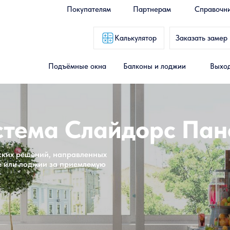
Покупателям
Партнерам
Справочн
Калькулятор
Заказать замер
Подъёмные окна
Балконы и лоджии
Выход
стема Слайдорс Па
еских решений, направленных
е или лоджии за приемлемую