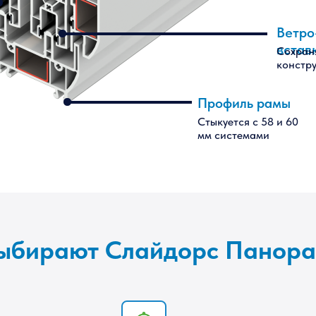
Ветро
встав
Сохран
констр
Профиль рамы
Стыкуется с 58 и 60
мм системами
выбирают Слайдорс Панор