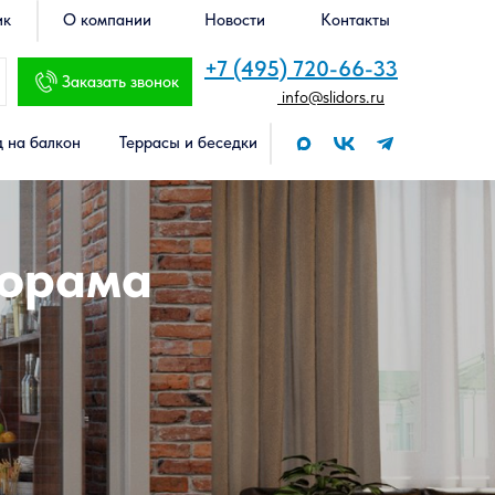
ик
О компании
Новости
Контакты
+7 (495) 720-66-33
Заказать звонок
info@slidors.ru
 на балкон
Террасы и беседки
норама