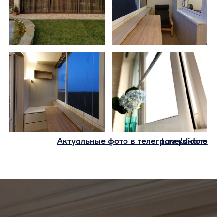
Покупатели из Москвы и МО
могут забронировать скидку 10%
Параметры скидки для
покупателей из других регионов
будут предоставлены по вашей
заявке
Бесплатный расчет
Без переплат — остекление от
производителя
Гарантия — 3 года
Как я могу забронировать
скидку?
Чтобы узнать стоимость вашего
заказа, отправьте заявку на расчет