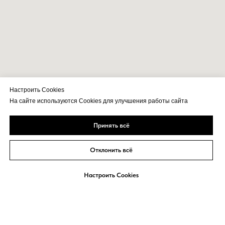
Подпишитесь
Подписаться
на рассылку:
Настроить Cookies
На сайте используются Cookies для улучшения работы сайта
Покупателям
Партнерам
Принять всё
Балконы и лоджии
Дистрибьюторам
Переработчикам
Балкон с выносом
Отклонить всё
Дилерам
Загородное
остекление
Дизайнерам и
Настроить Cookies
архитекторам
Панорамное
остекление
Застройщикам
Подъемные окна
Рекламная
поддержка
Слайдорс в вашем
городе