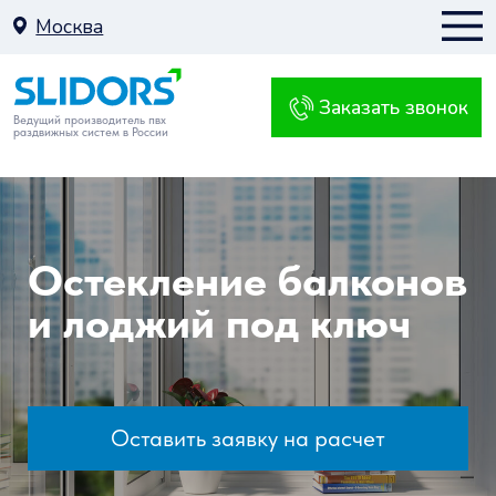
Москва
Заказать звонок
Москва
Ведущий производитель пвх
раздвижных систем в России
К
Остекление балконов
и лоджий под ключ
Балкон
Оставить заявку на расчет