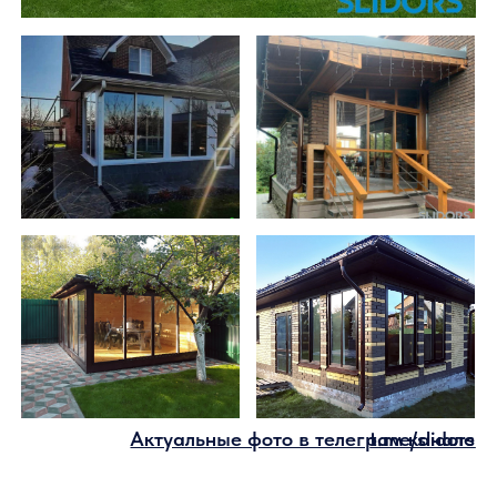
Готовое остекление
раздвижными системами
Слайдорс от 4000 рублей за м2
Покупатели из Москвы и МО
могут забронировать скидку
10%
Параметры скидки для
покупателей из других регионов
будут предоставлены по вашей
заявке
Бесплатный расчет
Без переплат — остекление от
производителя
Гарантия — 3 года
Как я могу забронировать