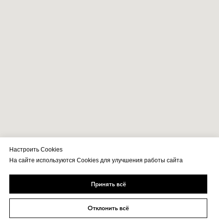
Подпишитесь
Подписаться
Настроить Cookies
на рассылку:
На сайте используются Cookies для улучшения работы сайта
Принять всё
Покупателям
Партнерам
Балконы и лоджии
Дистрибьюторам
Отклонить всё
Переработчикам
Балкон с выносом