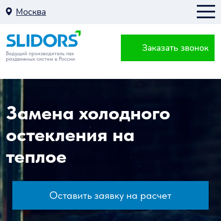
Москва
Заказать звонок
Москва
Ведущий производитель пвх
раздвижных систем в России
К
Замена холодного
остекления на
теплое
Балкон
Оставить заявку на расчет