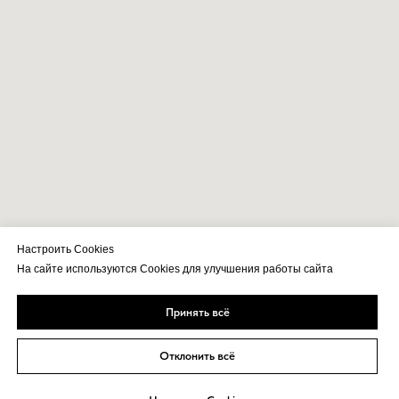
Настроить Cookies
На сайте используются Cookies для улучшения работы сайта
Принять всё
Подпишитесь
Подписаться
на рассылку:
Отклонить всё
Покупателям
Партнерам