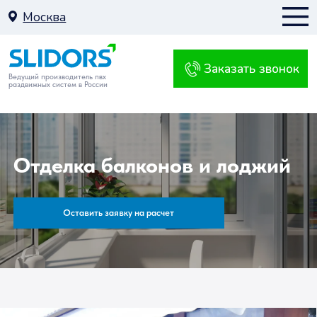
Москва
Заказать звонок
Москва
Ведущий производитель пвх
раздвижных систем в России
К
Отделка балконов и лоджий
Балкон
Оставить заявку на расчет