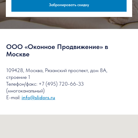
Без переплат — остекление
от производителя
Гарантия — 3
года
Как я могу забронировать скидку?
ООО «Оконное Продвижение» в
Москве
Чтобы узнать стоимость вашего заказа,
отправьте заявку на расчет
Контактный телефон:
109428, Москва, Рязанский проспект, дом 8А,
+7 (495) 720-66-33
строение 1
Телефон/факс: +7 (495) 720-66-33
(многоканальный)
Забронировать скидку
E-mail:
info@slidors.ru