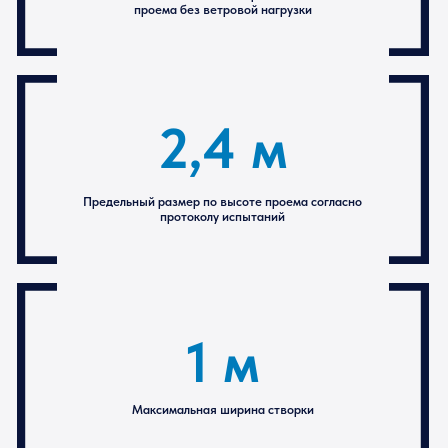
2,2 м
Максимально возможная рабочая высота
проема без ветровой нагрузки
2,4 м
Предельный размер по высоте проема согласно
протоколу испытаний