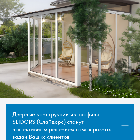
Преимущества дверных
конструкций Слайдорс
Шумоизоляция
Дверные конструкции из профиля
SLIDORS (Слайдорс) станут
Благодаря использованию стеклопакетов
эффективным решением самых разных
шумоизоляция конструкций Слайдорс
задач Ваших клиентов