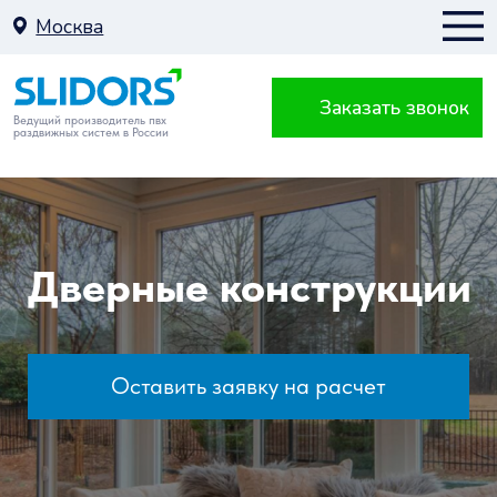
Москва
Заказать звонок
Москва
Ведущий производитель пвх
раздвижных систем в России
К
Дверные конструкции
Оставить заявку на расчет
Балкон