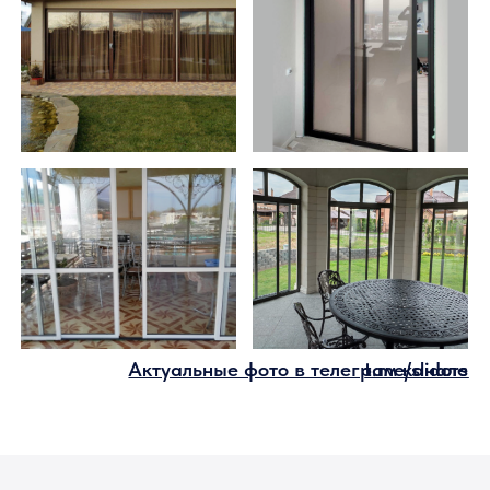
Утепленность системы
Двери Слайдорс обладают высоким
коэффициентом сопротивления теплопередачи
за счет использования стеклопакета и
плотного примыкания соединительных
элементов
Устойчивость
Благодаря специальной форме ролика дверь
на рельсе стоит устойчиво и не смещается.
Ролик обхватывает рельс и не дает двери