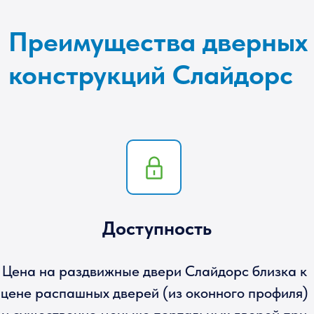
соскользнуть с направляющих
Ограничение по
размерам
Актуальные фото в телеграм кана
t.me/slido
2,2 м
Максимально возможная рабочая
высота проема без ветровой нагрузки