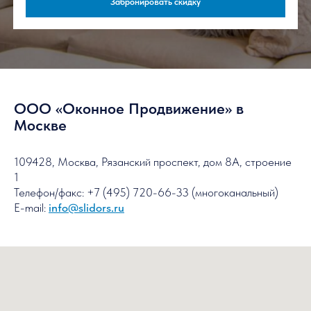
Готовое остекление
раздвижными системами Слайдорс
от 4000 рублей за м2
Покупатели из Москвы и МО могут
забронировать скидку 10%
ООО «Оконное Продвижение» в
Параметры скидки для покупателей из других
Москве
регионов будут предоставлены по вашей заяв
109428, Москва, Рязанский проспект, дом 8А, строение
Бесплатный
1
расчет
Телефон/факс: +7 (495) 720-66-33 (многоканальный)
Без переплат — остекление
E-mail:
info@slidors.ru
от производителя
Гарантия — 3
года
Как я могу забронировать скидку?