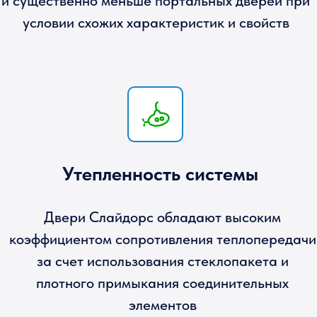
2,4 м
Предельный размер по высоте проема
согласно протоколу испытаний
1 м
Максимальная ширина створки